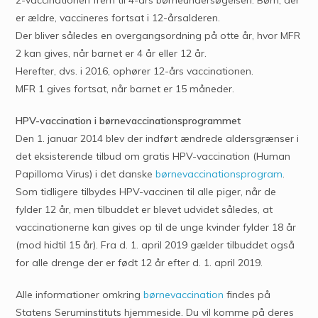
2-vaccinationen frem til 4-års børneundersøgelsen. Børn, der
er ældre, vaccineres fortsat i 12-årsalderen.
Der bliver således en overgangsordning på otte år, hvor MFR
2 kan gives, når barnet er 4 år eller 12 år.
Herefter, dvs. i 2016, ophører 12-års vaccinationen.
MFR 1 gives fortsat, når barnet er 15 måneder.
HPV-vaccination i børnevaccinationsprogrammet
Den 1. januar 2014 blev der indført ændrede aldersgrænser i
det eksisterende tilbud om gratis HPV-vaccination (Human
Papilloma Virus) i det danske
børnevaccinationsprogram
.
Som tidligere tilbydes HPV-vaccinen til alle piger, når de
fylder 12 år, men tilbuddet er blevet udvidet således, at
vaccinationerne kan gives op til de unge kvinder fylder 18 år
(mod hidtil 15 år). Fra d. 1. april 2019 gælder tilbuddet også
for alle drenge der er født 12 år efter d. 1. april 2019.
Alle informationer omkring
børnevaccination
findes på
Statens Seruminstituts hjemmeside. Du vil komme på deres