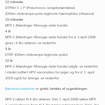
12 måneder
DTPKH 3. + P (Pneumococ.-lungebetændelse)
(Difteri-stivkrampe-polio-kighoste-hæmophilus influenza)
15 måneder
MFR 1 (Mæslinger-fåresyge-røde hunde)
4 år
MFR 2 (Mæslinger-fåresyge-røde hunde) fra d. 1.april 2008
gives i 4 års alderen, se nedenfor.
5 år
DTKP (Difteri-stivkrampe-kighoste-polio)
12 år
MFR 2 (Mæslinger-fåresyge-røde hunde) udgår, se nedenfor.
I stedet indført HPV vaccination for piger og fra d. 1. april
2019 også for drenge, se nedenfor
Børnevaccinationer
er
gratis, betales af sygesikringen
MFR 2 rykkes til 4-års alderen. Den 1. april 2008 rykkes MFR